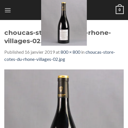
Skip
0
to
content
choucas-store-cotes-du-rhone-
villages-02.jpg
Published
16 janvier 2019
at
800 × 800
in
choucas-store-
cotes-du-rhone-villages-02.jpg