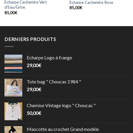
Echarpe Cachemire Vert
Echarpe Cachemire Rose
d’Eau/Grise.
85,00
€
85,00
€
DERNIERS PRODUITS
Echarpe Logo à frange
29,00
€
Tote bag " Choucas 1984 "
29,00
€
Chemise Vintage logo " Choucas "
50,00
€
Mascotte au crochet Grand modèle