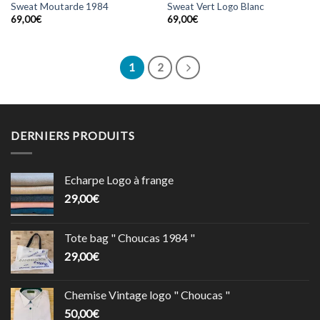
Sweat Moutarde 1984
Sweat Vert Logo Blanc
69,00
€
69,00
€
1
2
DERNIERS PRODUITS
Echarpe Logo à frange
29,00
€
Tote bag " Choucas 1984 "
29,00
€
Chemise Vintage logo " Choucas "
50,00
€