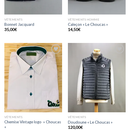
VÊTEMENTS
VÊTEMENTS HOMME
Bonnet Jacquard
Caleçon « Le Choucas »
35,00
€
14,50
€
Ajouter
Ajouter
à la
à la
wishlist
wishlist
VÊTEMENTS
VÊTEMENTS
Chemise Vintage logo » Choucas
Doudoune « Le Choucas »
«
120,00
€