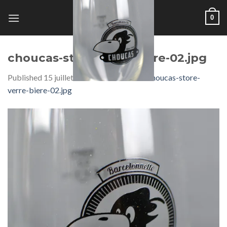
Skip
0
to
content
choucas-store-verre-biere-02.jpg
Published
15 juillet 2019
at
800 × 800
in
choucas-store-
verre-biere-02.jpg